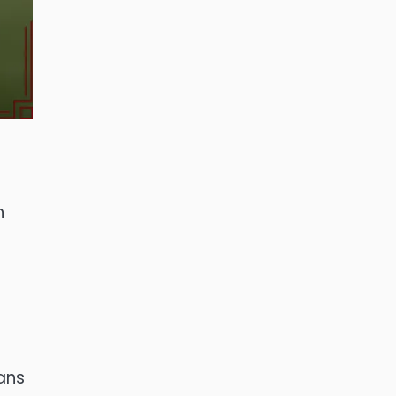
n
s
ans