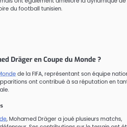
l, mais ont également amélioré la dynamique de
oire du football tunisien.
amed Dräger en Coupe du Monde ?
Monde
de la FIFA, représentant son équipe natio
aritions ont contribué à sa réputation en tan
ale.
és
nde
, Mohamed Dräger a joué plusieurs matchs,
fenseur. Ses contributions sur le terrain ont é