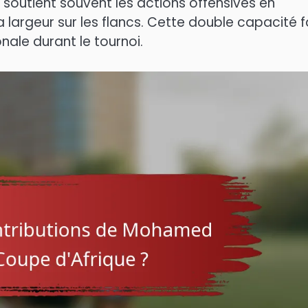
l soutient souvent les actions offensives en
a largeur sur les flancs. Cette double capacité f
nale durant le tournoi.