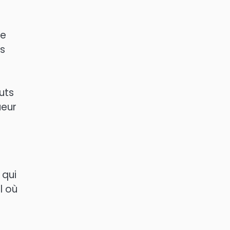
re
es
uts
ueur
 qui
l où