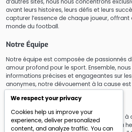
d’autres sites, nous nous concentrons exclusi
avant leurs histoires, leurs défis et leurs s
capturer l’essence de chaque joueur, offrant 
monde du football.
Notre Équipe
Notre équipe est composée de passionnés de
amour profond pour le sport. Ensemble, nous t
informations précises et engageantes sur les 
anonymes, notre dévouement à la cause est 
We respect your privacy
Rejoignez-Nous
Cookies help us improve your
Nous vous invitons à explorer kokufu.net et à 
experience, deliver personalized
tunisiens. N’hésitez pas à nous contacter à
he
content, and analyze traffic. You can