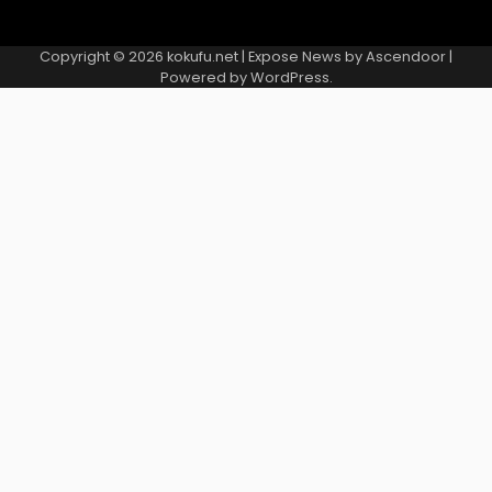
Copyright © 2026
kokufu.net
| Expose News by
Ascendoor
|
Powered by
WordPress
.