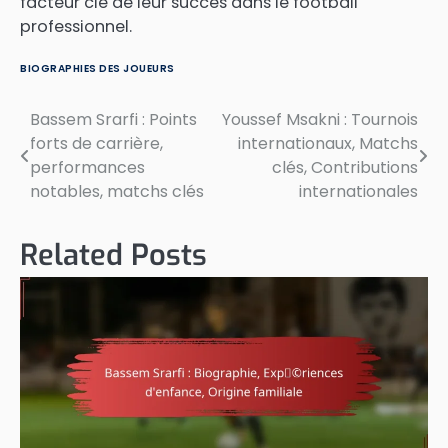
facteur clé de leur succès dans le football
professionnel.
BIOGRAPHIES DES JOUEURS
Bassem Srarfi : Points
Youssef Msakni : Tournois
Post
forts de carrière,
internationaux, Matchs
navigation
performances
clés, Contributions
notables, matchs clés
internationales
Related Posts