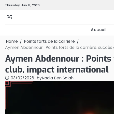
Skip
Thursday, Jun 18, 2026
to
content
Accueil
Home
Points forts de la carrière
Aymen Abdennour : Points forts de la carrière, succès 
Aymen Abdennour : Points f
club, impact international
03/02/2026
by
Nadia Ben Salah