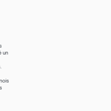
s
é un
.
nois
s