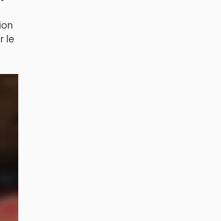
ion
r le