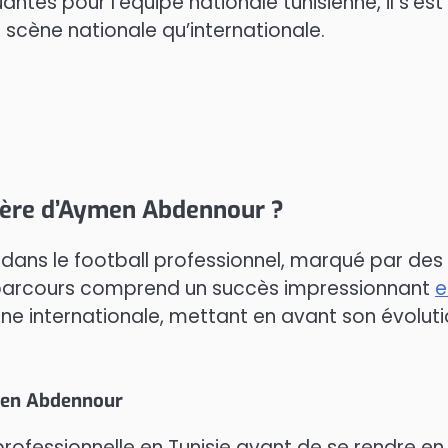
es pour l’équipe nationale tunisienne, il s’est
 scène nationale qu’internationale.
rrière d’Aymen Abdennour ?
dans le football professionnel, marqué par des
n parcours comprend un succès impressionnant
e
ne internationale, mettant en avant son évolut
men Abdennour
fessionnelle en Tunisie avant de se rendre en