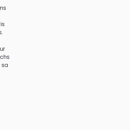
ans
is
s.
ur
tchs
e sa