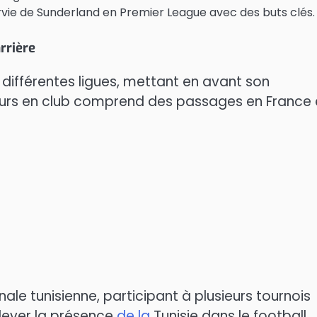
urvie de Sunderland en Premier League avec des buts clés.
rrière
 différentes ligues, mettant en avant son
urs en club comprend des passages en France 
onale tunisienne, participant à plusieurs tournois
élever la présence
de la
Tunisie dans le football