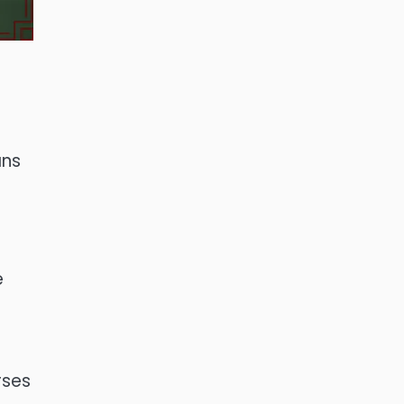
ans
e
rses