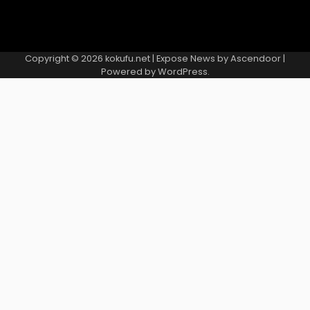
Copyright © 2026
kokufu.net
| Expose News by
Ascendoor
|
Powered by
WordPress
.