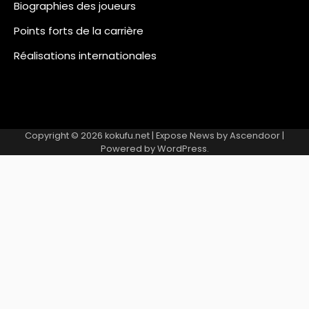
Biographies des joueurs
Points forts de la carrière
Réalisations internationales
Copyright © 2026
kokufu.net
| Expose News by
Ascendoor
|
Powered by
WordPress
.